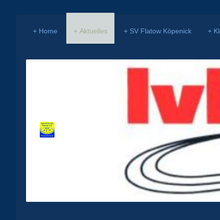
Home
Aktuelles
SV Flatow Köpenick
K