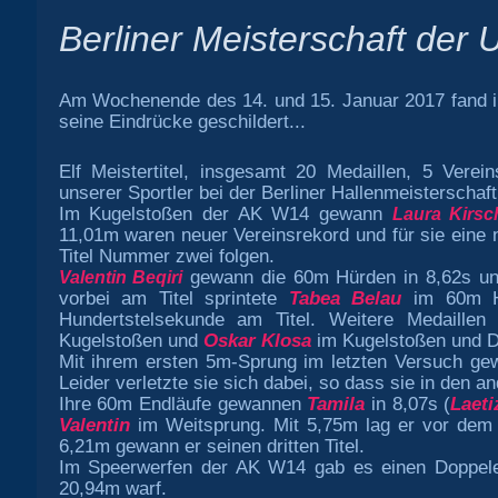
Berliner Meisterschaft der
Am Wochenende des 14. und 15. Januar 2017 fand in 
seine Eindrücke geschildert...
Elf Meistertitel, insgesamt 20 Medaillen, 5 Verei
unserer Sportler bei der Berliner Hallenmeistersch
Im Kugelstoßen der AK W14 gewann
Laura Kirsc
11,01m waren neuer Vereinsrekord und für sie eine n
Titel Nummer zwei folgen.
gewann die 60m Hürden in 8,62s u
Valentin Beqiri
vorbei am Titel sprintete
Tabea Belau
im 60m Hür
Hundertstelsekunde am Titel. Weitere Medaille
Kugelstoßen und
Oskar Klosa
im Kugelstoßen und D
Mit ihrem ersten 5m-Sprung im letzten Versuch g
Leider verletzte sie sich dabei, so dass sie in den a
Ihre 60m Endläufe gewannen
Tamila
in 8,07s (
Laeti
Valentin
im Weitsprung. Mit 5,75m lag er vor dem l
6,21m gewann er seinen dritten Titel.
Im Speerwerfen der AK W14 gab es einen Doppeler
20,94m warf.