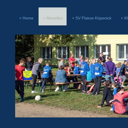
Home
Aktuelles
SV Flatow Köpenick
K