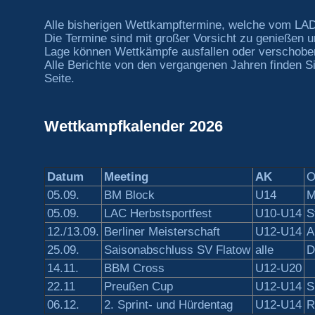
Alle bisherigen Wettkampftermine, welche vom LA
Die Termine sind mit großer Vorsicht zu genießen u
Lage können Wettkämpfe ausfallen oder verschobe
Alle Berichte von den vergangenen Jahren finden Si
Seite.
Wettkampfkalender 2026
Datum
Meeting
AK
O
05.09.
BM Block
U14
M
05.09.
LAC Herbstsportfest
U10-U14
S
12./13.09.
Berliner Meisterschaft
U12-U14
A
25.09.
Saisonabschluss SV Flatow
alle
D
14.11.
BBM Cross
U12-U20
22.11
Preußen Cup
U12-U14
S
06.12.
2. Sprint- und Hürdentag
U12-U14
R