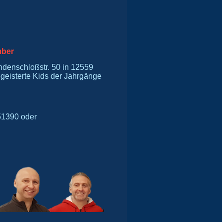
mber
ndenschloßstr. 50 in 12559
begeisterte Kids der Jahrgänge
51390 oder