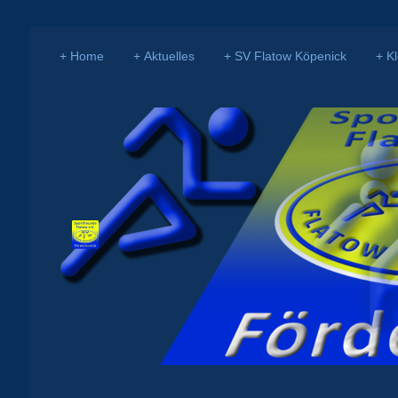
Home
Aktuelles
SV Flatow Köpenick
K