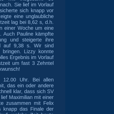
ach. Sie lief im Vorlauf
sicherte sich knapp vor
eigte eine unglaubliche
zeit lag bei 8,62 s, d.h.
von einer Woche um eine
. Auch Pauline kämpfte
ung und steigerte ihre
l auf 9,38 s. Wir sind
bringen. Lizzy konnte
olles Ergebnis im Vorlauf
tzeit um fast 3 Zehntel
ckwunsch!
m 12
.
00 Uhr. Bei allen
it, das ein oder andere
nell klar, dass sich SV
 lief Maximilian mit einer
ste zusammen mit Felix
s knapp das Finale der