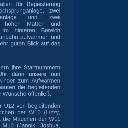
a
llen für Begeisterung
chsprunganlage,
zwei
anlage
und zwei
ich hohen Matten und
. Im hinteren Bereich
rtanbahn aufwärmen
und
ehr guten Blick auf das
ern ihre Startnummern
hr dann unsere nun
 Kinder zum Aufwärmen
bauten
die begleitenden
e Wünsche offenließ.
r U12 von begleitenden
ädchen der W10 (Lizzy,
ea die Mädchen der W11
r M10 (Jannik, Joshua,