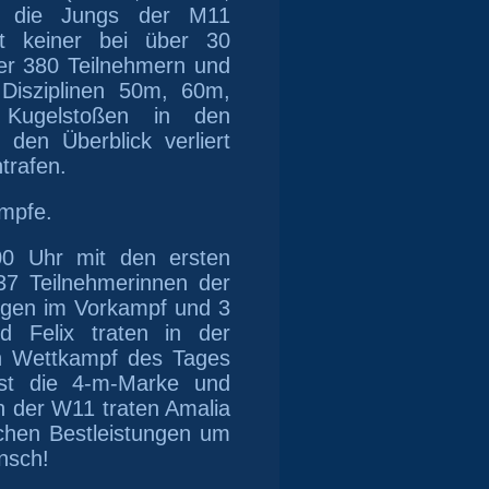
a die Jungs der M11
t keiner bei über 30
er 380 Teilnehmern und
Disziplinen 50m, 60m,
Kugelstoßen
in den
den Überblick verliert
ntrafen.
mpfe.
0 Uhr mit den ersten
7 Teilnehmerinnen der
ngen im Vorkampf und 3
d Felix traten in der
n Wettkampf des Tages
st die 4-m-Marke und
n der W11 traten Amalia
ichen Bestleistungen um
nsch!