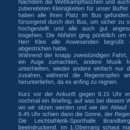
Nachdem die Wettkampftaschen und auch d
zubereiteten Kleinigkeiten für unser Buffe
haben alle
ihren
Platz
im Bus
gefunden
fürsorgend durch den Bus, um sicher zu st
hochgestellt und alle auch gut anges
losgehen.
Die
Abfahrt
ging
pünktlich um 
Herr Klee alle Anwesenden begrüßt 
abgestrichen hat
te
.
Während der knapp zweistündigen F
ahrt
,
ein Auge z
umachten
, andere Musik
h
unterh
ielten
, wieder andere einfach nur 
z
usahen
, während die Regentropfen an
herunterliefen, da es
anfing zu regnen.
Kurz vor der Ankunft gegen 8
.
15 Uhr er
nochmal ein Briefing
,
auf was
bei diesem 
wo wir sitzen werden
und
wie der Ablauf i
8
.
45 Uhr schien dann die Sonne, der Rege
Die Leichtathletik-Sporthalle Brandb
beeindruckend. Im 1.Oberrang schaut ma