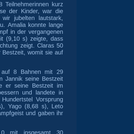
 Teilnehmerinnen kurz
e der Kinder, war die
ir jubelten lautstark,
u.
Amalia konnte lange
ampf in der vergangenen
t (9,10 s) zeigte, dass
ichtung zeigt. Claras 50
r Bestzeit, womit sie auf
 auf 8 Bahnen mit 29
 Jannik seine Bestzeit
e er seine Bestzeit im
essern und landete in
 Hundertstel Vorsprung
), Yago (8,68 s), Leto
Kampfgeist und gaben ihr
10 mit insgesamt 30