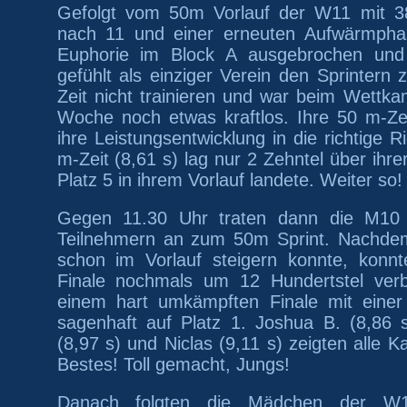
Gefolgt vom 50m Vorlauf der W11 mit 38
nach 11 und einer erneuten Aufwärmphas
Euphorie im Block A ausgebrochen und w
gefühlt als einziger Verein den Sprintern z
Zeit nicht trainieren und war beim Wettk
Woche noch etwas kraftlos. Ihre 50 m-Zei
ihre Leistungsentwicklung in die richtige R
m-Zeit (8,61 s) lag nur 2 Zehntel über ihre
Platz 5 in ihrem Vorlauf landete. Weiter so!
Gegen 11.30 Uhr traten dann die M10
Teilnehmern an zum 50m Sprint.
Nachdem
schon im Vorlauf steigern konnte, konnt
Finale nochmals um 12 Hundertstel verb
einem hart umkämpften Finale mit einer
sagenhaft auf Platz 1. Joshua B. (8,86 s
(8,97 s) und Niclas (9,11 s) zeigten alle 
Bestes! Toll gemacht, Jungs!
Danach folgten die Mädchen der W