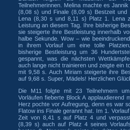
Teilnehmerinnen. Melina machte es Jannik n
(8,08 s) und Finale (8,09 s) Bestzeit und 
Lena (8,30 s und 8,11 s) Platz 1. Lena z
Leistung an diesem Tag. Ihre bisherige Best
sie steigerte ihre Bestleistung innerhalb 
halbe Sekunde. Wow – wie beeindruckend
in ihrem Vorlauf um eine tolle Platzier
bisherige Bestleistung um 36 Hundertste
gespannt, was die nächsten Wettkämpfe 
auch lange nicht trainieren und zeigte ein t
mit 9,58 s. Auch Miriam steigerte ihre Bes
auf 9,68 s. Super, Mädels! Herzlichen Glü
Die M11 folgte mit 23 Teilnehmern u
Vorläufen fieberte Block A applaudierend m
Herz pochte vor Aufregung, denn es war sch
Flato
w
ins Finale gerannt hat.
Im 1. Vorlauf
Zeit von 8,41 s auf Platz 4 und verpas
(8,39 s) auch auf Platz 4 seines Vorlauf