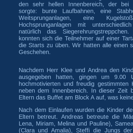
den sehr hellen Innenbereich, der bei
sorgte: bunte Laufbahnen, eine Stabho
Weitsprung
anlagen
, eine Kugelstoß
Hochsprunganlage
n
mit unterschiedl
natürlich das Siegerehrungstreppchen
konnten sich die Teilnehmer auf einer Ta
die Starts zu üben.
Wir hatten alle eine
n
s
Geschehen.
Nachdem
Herr Klee und
Andrea den Kind
ausgegeben hat
ten
,
gingen
um 9.00 U
hochmotivierten und freudig gestimmten
neben dem Innenbereich. In dieser Zeit
Eltern das Buffet am Block A auf, was kein
Nach dem Einlaufen wurden die Kinder de
Eltern betreut. Andreas betreute die M
Lena, Miriam, Melina und Pauline), Sam
(Clara und Amalia), Steffi die Jungs de