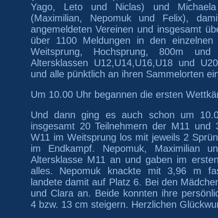
Yago, Leto und Niclas) und Michael
(Maximilian, Nepomuk und Felix)
, dami
angemeldeten Vereinen und insgesamt üb
über 1100 Meldungen in den einzelnen 
Weitsprung, Hochsprung, 800m und 
Altersklassen
U12,U14,U1
6
,U18 und U20 
und alle pünktlich an ihren Sammelorten ei
Um 10.00 Uhr begannen die ersten Wettkä
Und dann ging es auch schon um 10.0
insgesamt 20 Teilnehmern der M11 und 3
W11 im Weitsprung los mit jeweils 2 Sprü
im Endkampf.
Nepomuk, Maximilian un
Altersklasse M11 an und gaben im erste
alles. Nepomuk knackte mit 3,96 m fa
landete damit auf Platz 6. Bei den Mädche
und Clara an. Beide konnten ihre persönl
4 bzw. 13 cm steigern. Herzlichen Glückwu