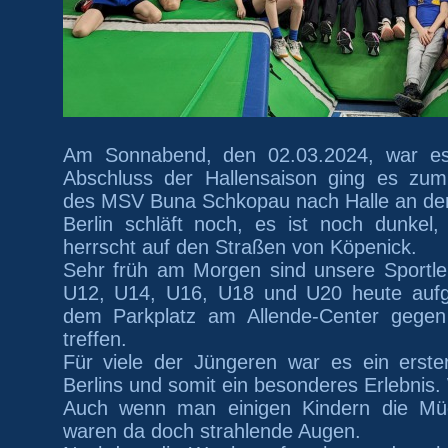
Am Sonnabend, den 02.03.2024, war es
Abschluss der Hallensaison ging es zum
des MSV Buna Schkopau nach Halle an der
Berlin schläft noch, es ist noch dunkel,
herrscht
auf den Straßen von Köpenick.
Sehr früh am Morgen sind unsere
Sportle
U12
, U14, U16, U18 und U20
heute auf
dem Parkplatz am Allende-Center gege
treffen.
Für viele der Jüngeren war es ein erst
Berlins und somit ein besonderes Erlebnis.
Auch wenn man
e
inigen
Kindern
die Mü
waren da doch strahlende Augen.