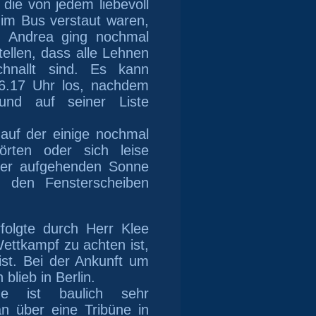
ie von jedem liebevoll
t im Bus verstaut waren,
. Andrea ging nochmal
ellen, dass alle Lehnen
chnallt sind. Es kann
6.17 Uhr
los,
nachdem
und auf seiner Liste
auf der einige nochmal
örten
oder sich leise
der aufgehenden Sonne
 den Fensterscheiben
folgte durch Herr Klee
Wettkampf
zu achten ist
,
st.
Bei der Ankunft um
n
blieb in Berlin.
erge ist baulich sehr
n über eine Tribüne in