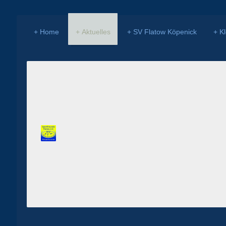
Home
Aktuelles
SV Flatow Köpenick
K