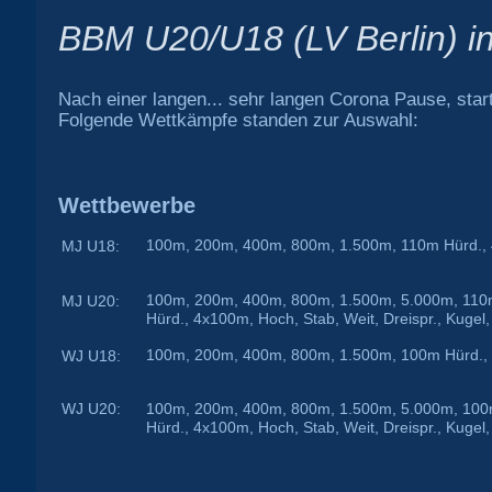
BBM U20/U18 (LV Berlin) i
Nach einer
langen
... sehr langen Corona Pause, star
Folgende Wettkämpfe standen zur Auswahl:
Wettbewerbe
100m
,
200m
,
400m
,
800m
,
1.500m
,
110m Hürd.
,
MJ U18:
100m
,
200m
,
400m
,
800m
,
1.500m
,
5.000m
,
110
MJ U20:
Hürd.
,
4x100m
,
Hoch
,
Stab
,
Weit
,
Dreispr.
,
Kugel
100m
,
200m
,
400m
,
800m
,
1.500m
,
100m Hürd.
,
WJ U18:
WJ U20:
100m
,
200m
,
400m
,
800m
,
1.500m
,
5.000m
,
100
Hürd.
,
4x100m
,
Hoch
,
Stab
,
Weit
,
Dreispr.
,
Kugel