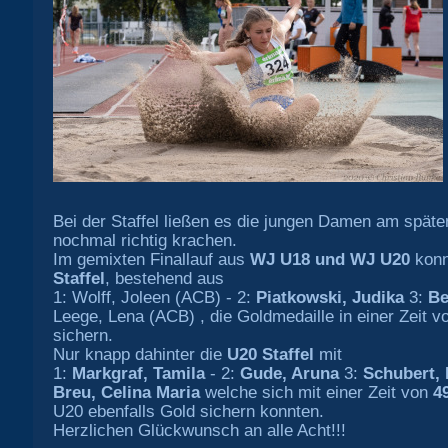
Bei der Staffel ließen es die jungen Damen am spät
nochmal richtig krachen.
Im gemixten Finallauf aus
WJ U18 und WJ U20
konn
Staffel
, bestehend aus
1: Wolff, Joleen (ACB) - 2:
Piatkowski, Judika
3:
Be
Leege, Lena (ACB) , die Goldmedaille in einer Zeit 
sichern.
Nur knapp dahinter die
U20 Staffel
mit
1:
Markgraf, Tamila
- 2:
Gude, Aruna
3:
Schubert, 
Breu, Celina Maria
welche sich mit einer Zeit von
4
U20 ebenfalls Gold sichern konnten.
Herzlichen Glückwunsch an alle Acht!!!