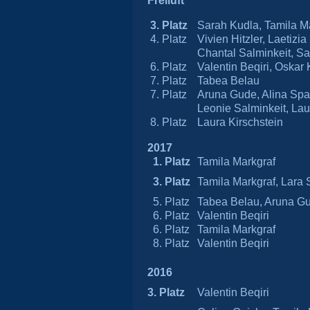
Freiluft
3. Platz
Sarah Kudla, Tamila M
4. Platz
Vivien Hitzler, Laetizi
Chantal Salminkeit, Sa
6. Platz
Valentin Beqiri, Oskar
7. Platz
Tabea Belau
7. Platz
Aruna Gude, Alina Span
Leonie Salminkeit, Lau
8. Platz
Laura Kirschstein
2017
1. Platz
Tamila Markgraf
3. Platz
Tamila Markgraf, Lara
5. Platz
Tabea Belau, Aruna Gud
6. Platz
Valentin Beqiri
6. Platz
Tamila Markgraf
8. Platz
Valentin Beqiri
2016
3. Platz
Valentin Beqiri