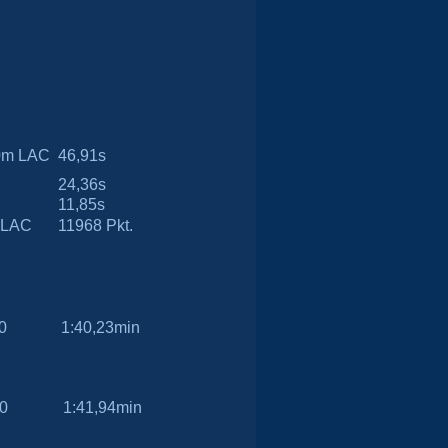
0m LAC
46,91s
24,36s
11,85s
 LAC
11968 Pkt.
0
1:40,23min
0
1:41,94min