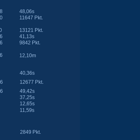
8
48,06s
0
11647 Pkt.
0
13121 Pkt.
6
41,13s
6
9842 Pkt.
6
12,10m
40,36s
6
12677 Pkt.
6
49,42s
37,25s
12,65s
11,59s
2849 Pkt.