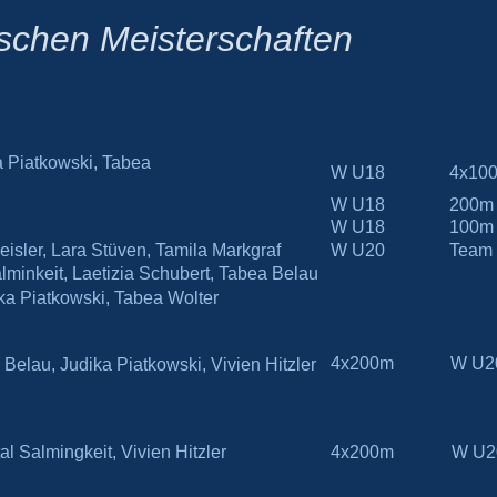
tschen Meisterschaften
a Piatkowski, Tabea
W U18
4x10
W U18
200m
W U18
100m
Geisler, Lara Stüven, Tamila Markgraf
W U20
Team
alminkeit, Laetizia Schubert, Tabea Belau
ika Piatkowski, Tabea Wolter
4x200m
W U2
Belau, Judika Piatkowski, Vivien Hitzler
l Salmingkeit, Vivien Hitzler
4x200m
W U2