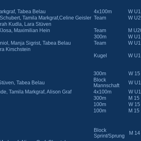
arkgraf, Tabea Belau
4x100m
W U1
a Schubert, Tamila Markgraf,Celine Geisler
Team
W U2
rah Kudla, Lara Stüven
 Klosa, Maximilian Hein
Team
M U2
300m
W U1
iol, Manja Sigrist, Tabea Belau
Team
W U1
ra Kirschstein
Kugel
W U1
300m
W 15
Block
 Stüven, Tabea Belau
W U1
Mannschaft
e, Tamila Markgraf, Alison Graf
4x100m
W U1
300m
M 15
100m
W 15
100m
M 15
Block
M 14
Sprint/Sprung