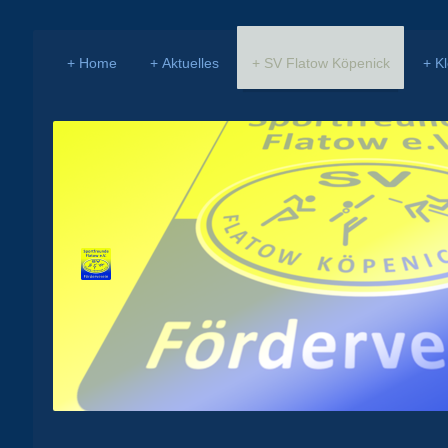
Home
Aktuelles
SV Flatow Köpenick
K